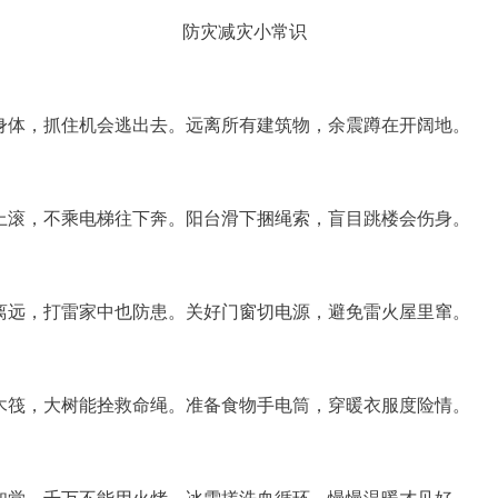
防灾减灾小常识
身体，抓住机会逃出去。远离所有建筑物，余震蹲在开阔地。
上滚，不乘电梯往下奔。阳台滑下捆绳索，盲目跳楼会伤身。
离远，打雷家中也防患。关好门窗切电源，避免雷火屋里窜。
木筏，大树能拴救命绳。准备食物手电筒，穿暖衣服度险情。