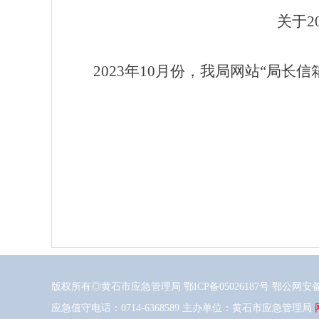
关于20
202
3
年
10
月
份
，我局网站
“局长信
202
版权所有◎黄石市应急管理局
鄂ICP备05026187号
鄂公网安备42
应急值守电话：0714-6368589 主办单位：黄石市应急管理局