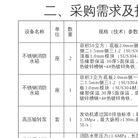
二、采购需求及
单
数
设备名称
规格（技术）参数
位
量
容积50立方：底板2.0mm侧
侧二1.5mm侧三1.2（SUS
不锈钢消防
顶板1.0mm模块（SUS3
座
2
水箱
箔橡塑保温 30厚5面保温，
热镀锌槽钢+4#热镀锌角铁
容积3立方底板2.0mm侧一
二1.5mm侧三1.2（SUS3
不锈钢消防
板1.0mm模块（SUS30
座
1
水箱
橡塑保温 30厚5面保温，底
镀锌槽钢+4#热镀锌角铁。
发动机通过国II排放标准；
高压输转泵
套
1
1.3Mpa，最大扬程≥130m
5L/s；
消防水带压力≥1.6MPa，