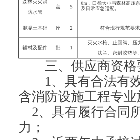
森林灭火消
0m，口径大小与森林高压
盘
5
及日常应急适配。
防水管
混凝土基础
座
2
符合现行规范要求
灭火水枪、止回阀、压
辅材及配件
批
1
法兰、密封胶垫等
三、供应商资格
1、具有合法有效
含消防设施工程专业
2、具有履行合同
力；