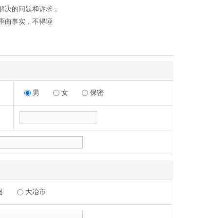
解决的问题和诉求；
歪曲事实，不得诬
男
女
保密
县
大冶市