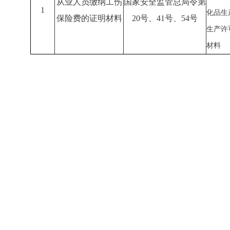
从业人员缴纳工伤
国家安全监管总局令第
1
化品生
保险费的证明材料
20
号、
41
号、
54
号
生产许
材料