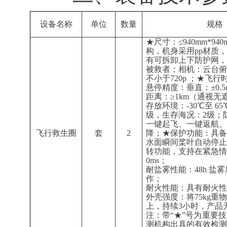
设备名称
单位
数量
规格
★尺寸：≤940mm*94
构，机身采用pp材质
有可拆卸上下防护网，
被救者；相机：云台俯仰
不小于720p ；★飞行
悬停精度：垂直：±0.5
距离：≥1km（通视无
存放环境：-30℃至 
级，生存海况：2级；防
一键起飞、一键返航、
飞行救生圈
套
2
降；★保护功能：具备
水面瞬间桨叶自动停止
转功能，支持在紧急情
0ms；
耐盐雾性能：48h 盐
作；
耐火性能：具有耐火性
外壳强度：将75kg
上，持续3小时，产品
注：带“★”号为重要
测机构出具的有效检测