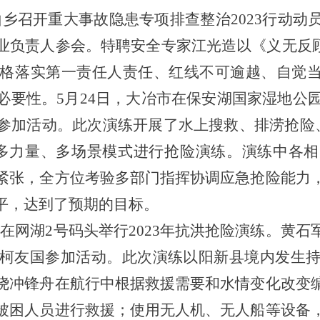
山乡召开重大事故隐患专项排查整治2023行动
业负责人参会。特聘安全专家江光造以《义无反顾
格落实第一责任人责任、红线不可逾越、自觉当
要性。5月24日，大冶市在保安湖国家湿地公园
参加活动。此次演练开展了水上搜救、排涝抢险、
多力量、多场景模式进行抢险演练。演练中各
紧张，全方位考验多部门指挥协调应急抢险能力
平，达到了预期的目标。
县在网湖2号码头举行2023年抗洪抢险演练。黄
柯友国参加活动。此次演练以阳新县境内发生
绕冲锋舟在航行中根据救援需要和水情变化改变
被困人员进行救援；使用无人机、无人船等设备