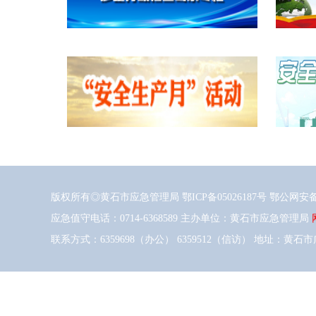
版权所有◎黄石市应急管理局
鄂ICP备05026187号
鄂公网安备42
应急值守电话：0714-6368589 主办单位：黄石市应急管理局
联系方式：6359698（办公） 6359512（信访） 地址：黄石市