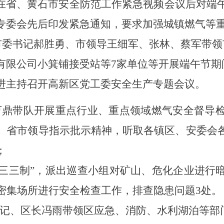
在
省
、
黄石市安全防范工作紧急视频会议后
对端
专委会
先后
印发紧急通知，要求加强城
镇燃气等
冶市委书记郝胜勇、市领导王细军、张林、蔡军带
有限公司小箕铺接受站等7家单位等开展端午节期
进主持召开高新区党工委安全生产专题会议。
万鼎带队开展重点行业、重点领域燃气安全督导
、省市领导指示批示精神，听取各镇区、安委会
；
行“三三制”，派出巡查小组对矿山、危化企业进
密集场所进行安全检查工作，排查隐患问题3处。
记、区长冯雨带领区应急、消防、水利湖泊等部