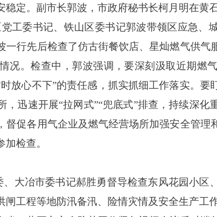
安稳定。副市长郭波，市政府秘书长柯月明在黄
开发区党工委书记、铁山区委书记郭波带领区应急
波一行先后检查了仿古街餐饮店、星灿燃气供气
情况。检查中，郭波强调，要深刻汲取近期燃
时时放心不下”的责任感，抓实抓细工作落实。要
所，迅速开展“拉网式”“兜底式”排查，持续深化
，督促各用气企业及燃气经营场所加强安全管理
参加检查。
委、大冶市委书记郝胜勇督导检查东风花园小区
洪闸工程等地防汛备汛、险情灾情及安全生产工